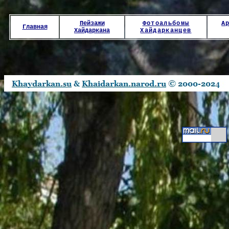
Пейзажи
Фотоальбомы
А
Главная
Хайдаркана
Хайдарканцев